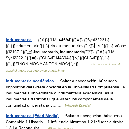
indumentaria
— {{＃}}{{LM I44694}}{{〓}} {{SynI22221}}
{{［}}indumentaria{{］}} ‹in·du·men·ta·ria› {{《}}▍ s.f.{{》}} Véase
{{I21671}}{{上}}indumentario, indumentaria{{下}}. {{＃}}{{LM
SynI22221}}{{〓}} {{CLAVE I44694}}{{＼}}{{CLAVE}}{{／}}
{{＼}}SINÓNIMOS Y ANTÓNIMOS:{{／}}… …
Diccionario de uso del
español actual con sinónimos y antónimos
Indumentaria académica
— Saltar a navegación, búsqueda
Imposición del Birrete doctoral en la Universidad Complutense La
indumentaria universitaria o indumentaria académica, es la
indumentaria tradicional, que visten los componentes de la
comunidad universitaria y… …
Wikipedia Español
Indumentaria (Edad Media)
— Saltar a navegación, búsqueda
Contenido 1 Historia 1.1 Influencia bizantina 1.2 Influencia árabe
1.3 La Reconquist …
Wikipedia Español