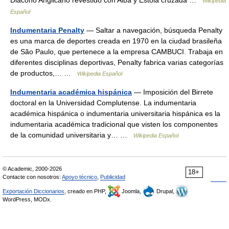
Diácono Anglicano revestido con Alba y Estola cruzada …
Wikipedia
Español
Indumentaria Penalty
— Saltar a navegación, búsqueda Penalty
es una marca de deportes creada en 1970 en la ciudad brasileña
de São Paulo, que pertenece a la empresa CAMBUCI. Trabaja en
diferentes disciplinas deportivas, Penalty fabrica varias categorías
de productos,… …
Wikipedia Español
Indumentaria académica hispánica
— Imposición del Birrete
doctoral en la Universidad Complutense. La indumentaria
académica hispánica o indumentaria universitaria hispánica es la
indumentaria académica tradicional que visten los componentes
de la comunidad universitaria y… …
Wikipedia Español
© Academic, 2000-2026
18+
Contacte con nosotros:
Apoyo técnico
,
Publicidad
Exportación Diccionarios
, creado en PHP,
Joomla,
Drupal,
WordPress, MODx.