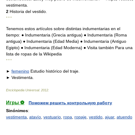
vestimenta.
2
Historia del vestido.
* * *
Tenemos estos artículos sobre distintas indumentarias en el
tiempo: ● Indumentaria (Grecia antigua) ● Indumentaria (Roma
antigua) ● Indumentaria (Edad Media) ● Indumentaria (Antiguo
Egipto) ● Indumentaria (Edad Moderna) ● Visita también Para una
lista de ropas de la Wikipedia
* * *
►
femenino
Estudio histórico del traje.
► Vestimenta.
Enciclopedia Universal
.
2012
.
Игры ⚽
Поможем решить контрольную работу
Sinónimos
:
vestimenta
,
atavío
,
vestuario
,
ropa
,
ropaje
,
vestido
,
ajuar
,
atuendo