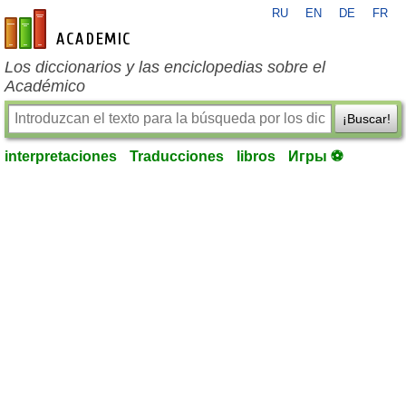
RU
EN
DE
FR
es-academic.com
Los diccionarios y las enciclopedias sobre el
Académico
¡Buscar!
interpretaciones
Traducciones
libros
Игры ⚽